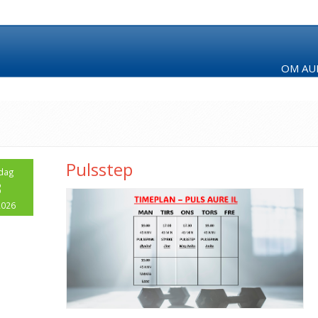
OM AUR
Pulsstep
dag
3
2026