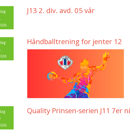
J13 2. div. avd. 05 vår
dag
8
2026
Håndballtrening for jenter 12
dag
8
2026
Quality Prinsen-serien J11 7er n
dag
9
2026