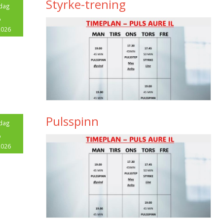
Styrke-trening
dag
8
2026
Pulsspinn
dag
8
2026