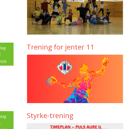
Trening for jenter 11
dag
3
2026
Styrke-trening
sdag
4