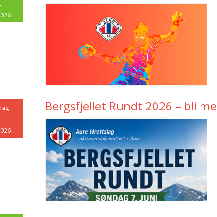
4
2026
Bergsfjellet Rundt 2026 – bli me
dag
7
2026