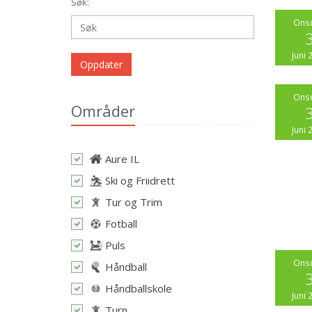
Søk:
Ons
Juni 
Oppdater
Ons
Områder
Juni 
Aure IL
Ski og Friidrett
Tur og Trim
Fotball
Puls
Ons
Håndball
Håndballskole
Juni 
Turn