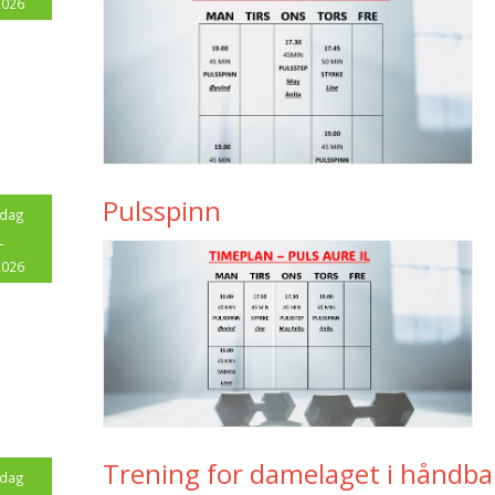
2026
Pulsspinn
sdag
4
2026
Trening for damelaget i håndbal
sdag