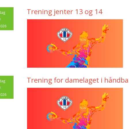
Trening jenter 13 og 14
dag
9
2026
Trening for damelaget i håndbal
dag
9
2026