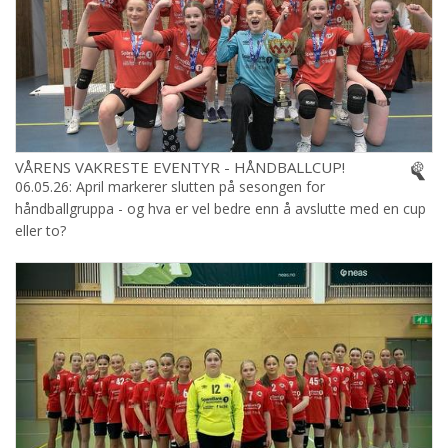
VÅRENS VAKRESTE EVENTYR - HÅNDBALLCUP!
06.05.26: April markerer slutten på sesongen for
håndballgruppa - og hva er vel bedre enn å avslutte med en cup
eller to?