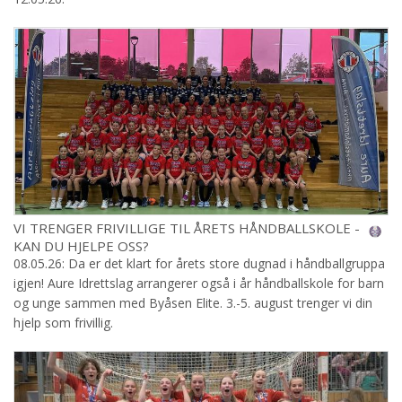
VI TRENGER FRIVILLIGE TIL ÅRETS HÅNDBALLSKOLE -
KAN DU HJELPE OSS?
08.05.26: Da er det klart for årets store dugnad i håndballgruppa
igjen! Aure Idrettslag arrangerer også i år håndballskole for barn
og unge sammen med Byåsen Elite. 3.-5. august trenger vi din
hjelp som frivillig.