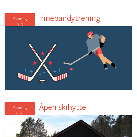
Innebandytrening
Søndag
23
November
2025
Åpen skihytte
Søndag
11
Januar 2026