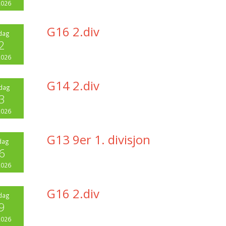
2026
G16 2.div
dag
2
2026
G14 2.div
dag
3
2026
G13 9er 1. divisjon
dag
6
2026
G16 2.div
dag
9
2026