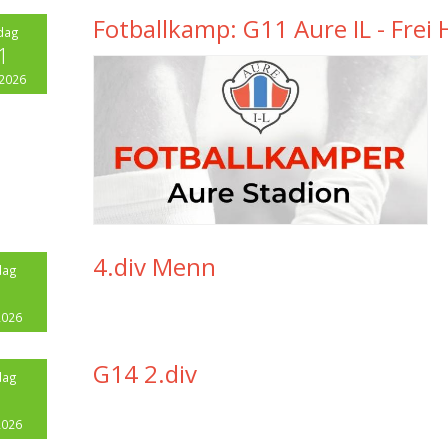
Fotballkamp: G11 Aure IL - Frei
dag
1
 2026
4.div Menn
dag
1
2026
G14 2.div
dag
1
2026