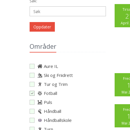
Søk:
Tirs
2
April
Oppdater
Områder
Aure IL
Ski og Friidrett
Fre
Tur og Trim
Mai 
Fotball
Puls
Fre
Håndball
Håndballskole
Mai 
Turn