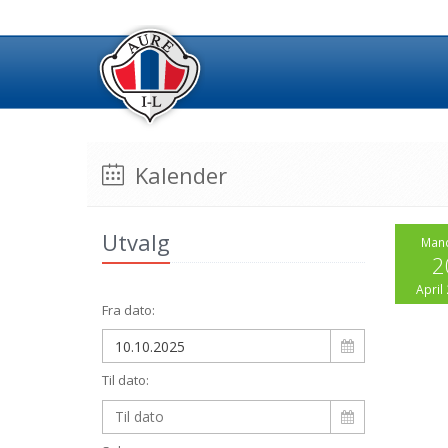
Kalender
Utvalg
Man
2
April
Fra dato:
Til dato: