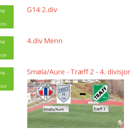
G14 2.div
dag
1
2026
4.div Menn
dag
1
2026
Smøla/Aure - Træff 2 - 4. divisj
dag
1
2026