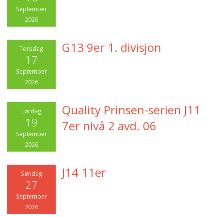
September
2026
G13 9er 1. divisjon
Torsdag
17
September
2026
Quality Prinsen-serien J11
Lørdag
19
7er nivå 2 avd. 06
September
2026
J14 11er
Søndag
27
September
2026