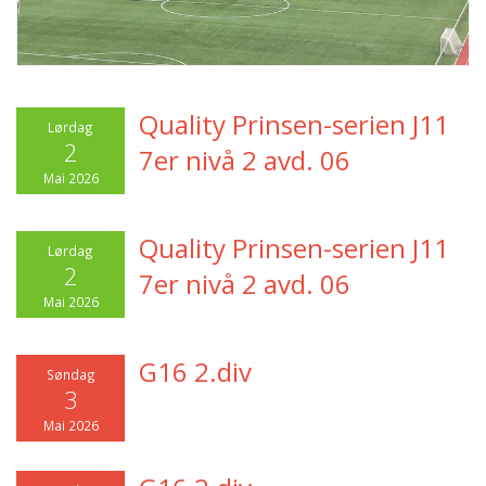
Quality Prinsen-serien J11
Lørdag
2
7er nivå 2 avd. 06
Mai 2026
Quality Prinsen-serien J11
Lørdag
2
7er nivå 2 avd. 06
Mai 2026
G16 2.div
Søndag
3
Mai 2026