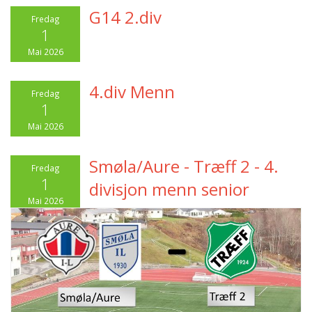
G14 2.div
Fredag
1
Mai 2026
4.div Menn
Fredag
1
Mai 2026
Smøla/Aure - Træff 2 - 4.
Fredag
1
divisjon menn senior
Mai 2026