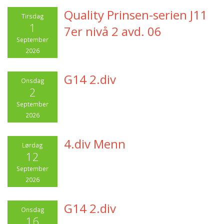
Quality Prinsen-serien J11
Tirsdag
1
7er nivå 2 avd. 06
September
2026
G14 2.div
Onsdag
2
September
2026
4.div Menn
Lørdag
12
September
2026
G14 2.div
Onsdag
16