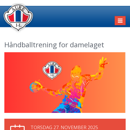
Toggl
naviga
Håndballtrening for damelaget
TORSDAG 27. NOVEMBER 2025