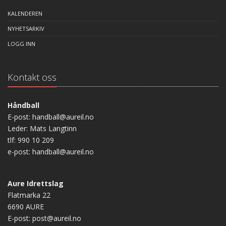
KALENDEREN
NYHETSARKIV
LOGG INN
Kontakt oss
Håndball
E-post: handball@aureil.no
Leder: Mats Langtinn
tlf: 990 10 209
e-post: handball@aureil.no
Aure Idrettslag
Flatmarka 22
6690 AURE
E-post: post@aureil.no