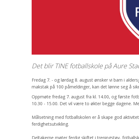
Det blir TINE fotballskole på Aure Stad
Fredag 7. - og lørdag 8. august ønsker vi barn i alde
makstak på 100 påmeldinger, kan det lønne seg å sikre 
Oppmøte fredag 7. august fra kl. 14.00, og første fotb
10.30 - 15.00. Det vil være to økter begge dagene. M
Målsetning med fotballskolen er å skape god aktivitet 
ferdighetsutvikling.
Deltakerne møter ferdig skiftet i treningstøy, fotballsk