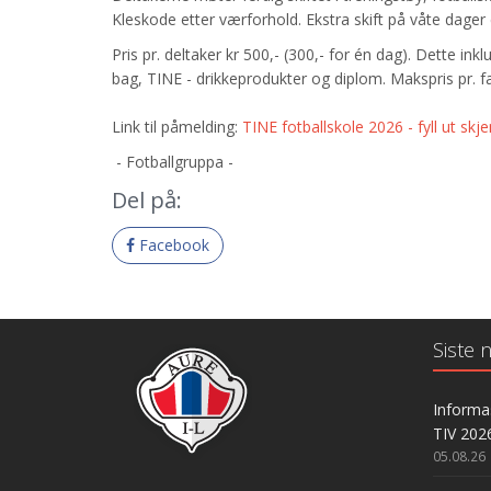
Kleskode etter værforhold. Ekstra skift på våte dager
Pris pr. deltaker kr 500,- (300,- for én dag). Dette in
bag, TINE - drikkeprodukter og diplom. Makspris pr. 
Link til påmelding:
TINE fotballskole 2026 - fyll ut sk
- Fotballgruppa -
Del på:
Facebook
Siste n
Informas
TIV 202
05.08.26