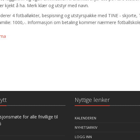
 er kjekt å ha. Merk klær og utstyr med navn.
kluderer 4 fotballøkter, bespisning og utstyrspakke med TINE - skjorte, 
familie: 1000,-. Informasjon om betaling kommer nærmere fotballskol
jema
ytt
Nyttige lenker
jonsmøte for alle frivillige til
KALENDEREN
6
NYHETSARKIV
LOGG INN