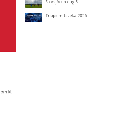
Storsjöcup dag 3
Toppidrettsveka 2026
t
lom kl.
.