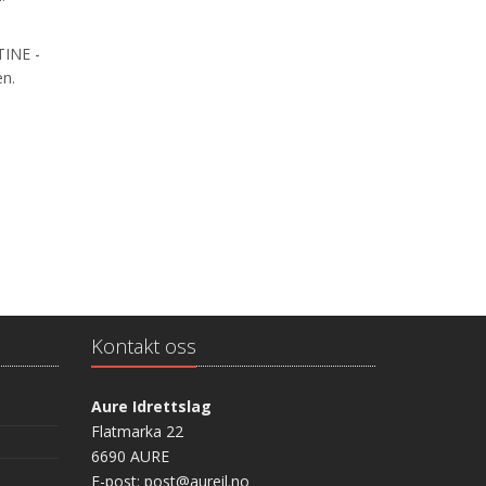
TINE -
en.
Kontakt oss
Aure Idrettslag
Flatmarka 22
6690 AURE
E-post: post@aureil.no