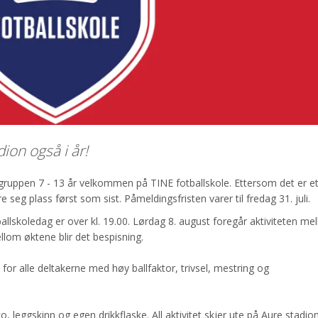
ion også i år!
rsgruppen 7 - 13 år velkommen på TINE fotballskole. Ettersom det er e
seg plass først som sist. Påmeldingsfristen varer til fredag 31. juli.
allskoledag er over kl. 19.00. Lørdag 8. august foregår aktiviteten mel
ellom øktene blir det bespisning.
for alle deltakerne med høy ballfaktor, trivsel, mestring og
o, leggskinn og egen drikkflaske. All aktivitet skjer ute på Aure stadion