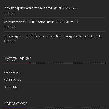
Informasjonsmøte for alle frivillige til TIV 2026
05.08.26
Velkommen til TINE Fotballskole 2026 i Aure IL!
01.08.26
Salgsvognen er på plass – et løft for arrangementene i Aure IL
15.07.26
Nyttige lenker
KALENDEREN
NYHETSARKIV
LOGG INN
Kontakt oss