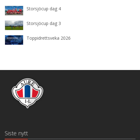
Storsjöcup dag 4
Storsjöcup dag 3
Toppidrettsveka 2026
Siste nytt