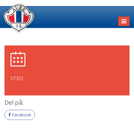
Toggl
naviga
STED:
Del på:
Facebook