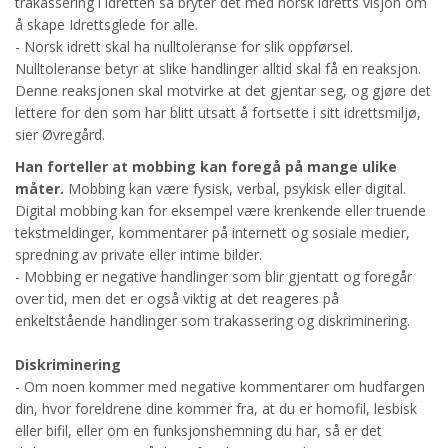
trakassering i idretten så bryter det med norsk idretts visjon om
å skape Idrettsglede for alle.
- Norsk idrett skal ha nulltoleranse for slik oppførsel.
Nulltoleranse betyr at slike handlinger alltid skal få en reaksjon.
Denne reaksjonen skal motvirke at det gjentar seg, og gjøre det
lettere for den som har blitt utsatt å fortsette i sitt idrettsmiljø,
sier Øvregård.
Han forteller at mobbing kan foregå på mange ulike
måter.
Mobbing kan være fysisk, verbal, psykisk eller digital.
Digital mobbing kan for eksempel være krenkende eller truende
tekstmeldinger, kommentarer på internett og sosiale medier,
spredning av private eller intime bilder.
- Mobbing er negative handlinger som blir gjentatt og foregår
over tid, men det er også viktig at det reageres på
enkeltstående handlinger som trakassering og diskriminering.
Diskriminering
- Om noen kommer med negative kommentarer om hudfargen
din, hvor foreldrene dine kommer fra, at du er homofil, lesbisk
eller bifil, eller om en funksjonshemning du har, så er det