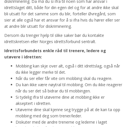
diskriminering. Da må du si ifra til noen som har ansvar i
idrettslaget ditt, både for din egen del og for at andre ikke skal
bli utsatt for det samme som du blir, forteller Øvregård, som
sier at alle også har et ansvar for å si ifra hvis du hører eller ser
at andre blir utsatt for diskriminering.
Dersom du trenger hjelp til slike saker bør du kontakte
idrettskretsen eller Norges idrettsforbund sentralt.
Idrettsforbundets enkle råd til trenere, ledere og
utøvere i idretten:
Mobbing kan skje over alt, også i ditt idrettslag, også når
du ikke legger merke til det.
Når du ser eller får vite om mobbing skal du reagere.
Du kan ikke være nøytral til mobbing. Om du ikke reagerer
når du ser det så bidrar du til mobbingen.
Si tydelig ifra til utøverne dine at mobbing ikke er
akseptert i idretten.
Utøverne dine skal kjenne seg trygge på at de kan ta opp
mobbing med deg som trener/leder.
Diskuter med de andre trenerne og lederne i laget