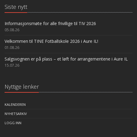
Siste nytt
Informasjonsmøte for alle frivillige til TIV 2026
05.08.26
Velkommen til TINE Fotballskole 2026 i Aure IL!
01.08.26
Salgsvognen er på plass – et løft for arrangementene i Aure IL
15.07.26
Nyttige lenker
KALENDEREN
NYHETSARKIV
LOGG INN