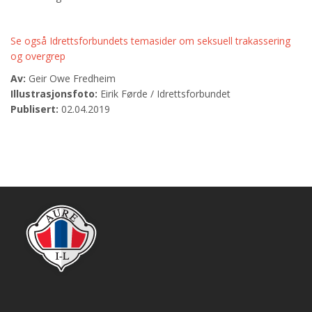
Se også Idrettsforbundets temasider om seksuell trakassering
og overgrep
Av:
Geir Owe Fredheim
Illustrasjonsfoto:
Eirik Førde / Idrettsforbundet
Publisert:
02.04.2019