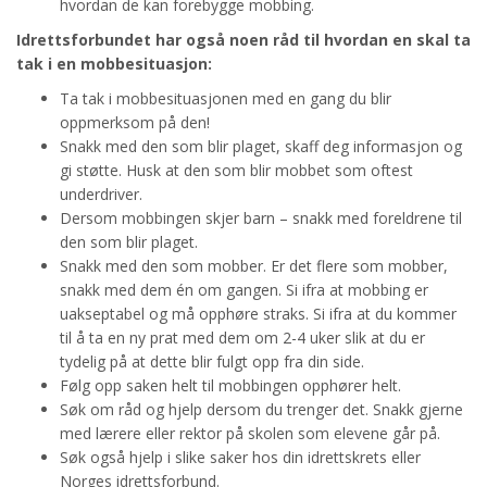
hvordan de kan forebygge mobbing.
Idrettsforbundet har også noen råd til hvordan en skal ta
tak i en mobbesituasjon:
Ta tak i mobbesituasjonen med en gang du blir
oppmerksom på den!
Snakk med den som blir plaget, skaff deg informasjon og
gi støtte. Husk at den som blir mobbet som oftest
underdriver.
Dersom mobbingen skjer barn – snakk med foreldrene til
den som blir plaget.
Snakk med den som mobber. Er det flere som mobber,
snakk med dem én om gangen. Si ifra at mobbing er
uakseptabel og må opphøre straks. Si ifra at du kommer
til å ta en ny prat med dem om 2-4 uker slik at du er
tydelig på at dette blir fulgt opp fra din side.
Følg opp saken helt til mobbingen opphører helt.
Søk om råd og hjelp dersom du trenger det. Snakk gjerne
med lærere eller rektor på skolen som elevene går på.
Søk også hjelp i slike saker hos din idrettskrets eller
Norges idrettsforbund.