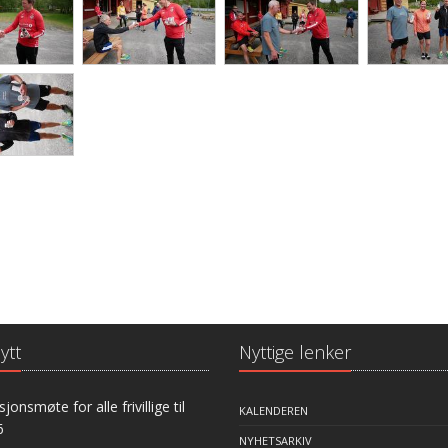
ytt
Nyttige lenker
jonsmøte for alle frivillige til
KALENDEREN
6
NYHETSARKIV