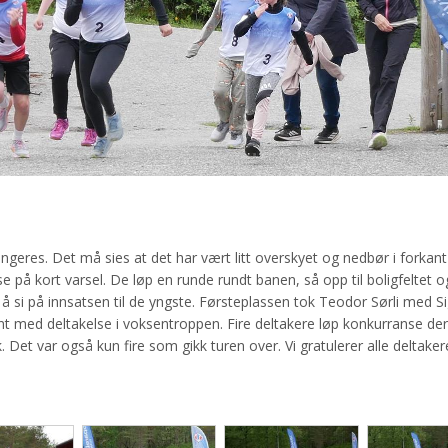
.
angeres. Det må sies at det har vært litt overskyet og nedbør i forkant
 på kort varsel. De løp en runde rundt banen, så opp til boligfeltet o
e å si på innsatsen til de yngste. Førsteplassen tok Teodor Sørli med S
tynt med deltakelse i voksentroppen. Fire deltakere løp konkurranse de
 Det var også kun fire som gikk turen over. Vi gratulerer alle deltak