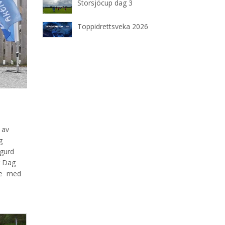
Storsjöcup dag 3
Toppidrettsveka 2026
 av
g
igurd
r Dag
ere med