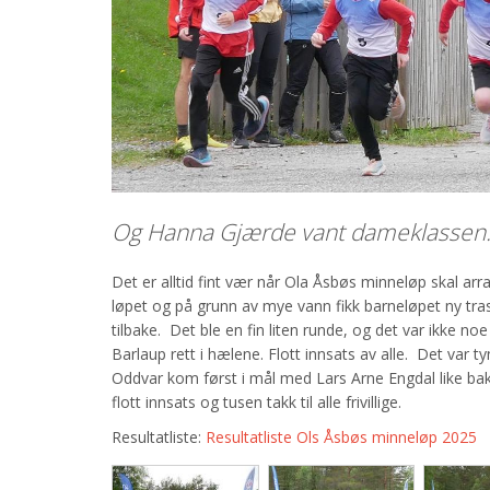
Og Hanna Gjærde vant dameklassen
Det er alltid fint vær når Ola Åsbøs minneløp skal arr
løpet og på grunn av mye vann fikk barneløpet ny trase
tilbake. Det ble en fin liten runde, og det var ikke no
Barlaup rett i hælene. Flott innsats av alle. Det var 
Oddvar kom først i mål med Lars Arne Engdal like bak.
flott innsats og tusen takk til alle frivillige.
Resultatliste:
Resultatliste Ols Åsbøs minneløp 2025