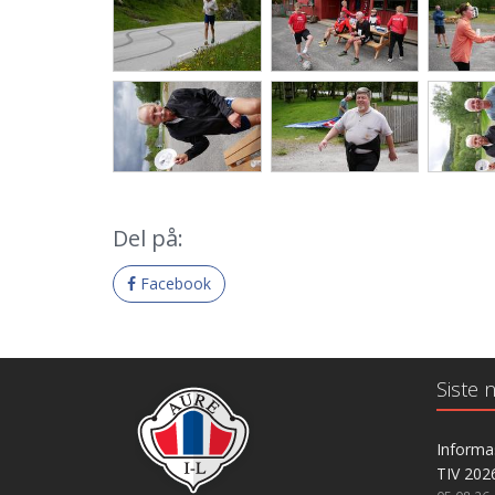
Del på:
Facebook
Siste n
Informas
TIV 202