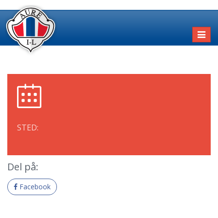
Toggl
naviga
STED:
Del på:
Facebook