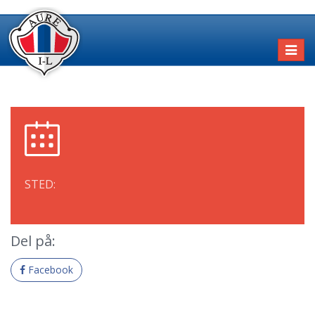
Toggl
naviga
STED:
Del på:
Facebook