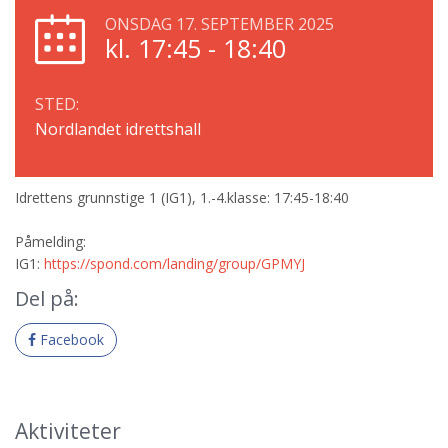
ONSDAG 17. SEPTEMBER 2025
kl. 17:45 - 18:40
STED:
Nordlandet idrettshall
Idrettens grunnstige 1 (IG1), 1.-4.klasse: 17:45-18:40
Påmelding:
IG1:
https://spond.com/landing/group/GPMYJ
Del på:
Facebook
Aktiviteter