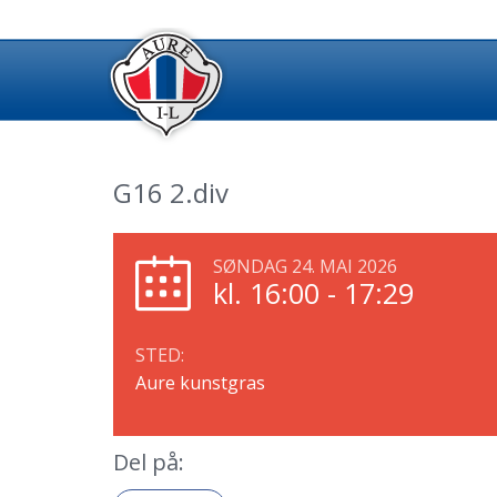
G16 2.div
SØNDAG 24. MAI 2026
kl. 16:00 - 17:29
STED:
Aure kunstgras
Del på: