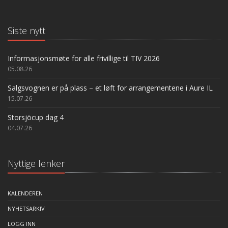
Siste nytt
Informasjonsmøte for alle frivillige til TIV 2026
05.08.26
Salgsvognen er på plass – et løft for arrangementene i Aure IL
15.07.26
Storsjöcup dag 4
04.07.26
Nyttige lenker
KALENDEREN
NYHETSARKIV
LOGG INN